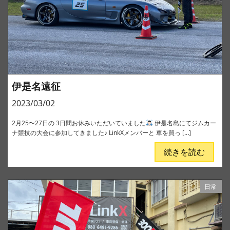
伊是名遠征
2023/03/02
2月25〜27日の 3日間お休みいただいていました
伊是名島にてジムカー
ナ競技の大会に参加してきました♪ LinkXメンバーと 車を買っ […]
続きを読む
日常