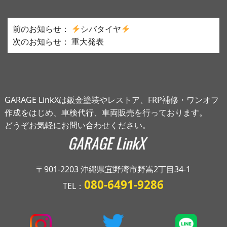
投
前のお知らせ：
シバタイヤ
稿
次のお知らせ：
重大発表
ナ
ビ
ゲ
ー
GARAGE LinkXは鈑金塗装やレストア、FRP補修・ワンオフ
シ
作成をはじめ、車検代行、車両販売を行っております。
ョ
どうぞお気軽にお問い合わせください。
ン
〒901-2203 沖縄県宜野湾市野嵩2丁目34-1
080-6491-9286
TEL：