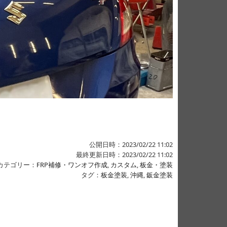
公開日時：2023/02/22 11:02
最終更新日時：2023/02/22 11:02
カテゴリー：
FRP補修・ワンオフ作成
,
カスタム
,
板金・塗装
タグ：
板金塗装
,
沖縄
,
鈑金塗装